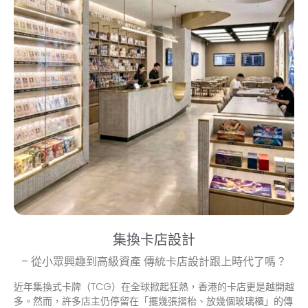
集換卡店設計
– 從小眾興趣到高級資產 傳統卡店設計跟上時代了嗎？
近年集換式卡牌（TCG）在全球掀起狂熱，香港的卡店更是越開越
多。然而，許多店主仍停留在「擺幾張摺枱、放幾個玻璃櫃」的傳