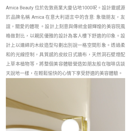
Amica Beauty 位於佐敦商業大廈佔地1000呎。設計靈感源
於品牌名稱 Amica 在意大利語言中的含意: 象徵朋友，友
誼，關愛的體現 。設計上刻意與傳統金碧輝煌的美容院風
格做對比，以親民優雅的設計為客人樓下舒適的印象。設
計上以連綿的木紋造型勾劃出別說一格空間形象。透過柔
和的光線控制，具質感的皮紋日式牆布，天然洞石壁燈配
上草本植物等，將整個美容體驗營造如朋友般在咖啡店談
天說地一樣，在輕鬆愉快的心情下享受舒適的美容體驗。